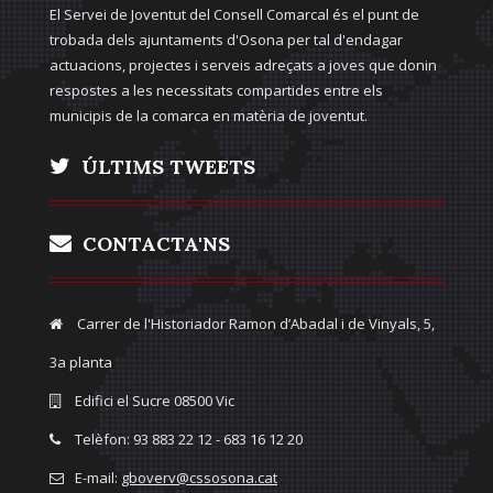
El Servei de Joventut del Consell Comarcal és el punt de
trobada dels ajuntaments d'Osona per tal d'endagar
actuacions, projectes i serveis adreçats a joves que donin
respostes a les necessitats compartides entre els
municipis de la comarca en matèria de joventut.
ÚLTIMS TWEETS
CONTACTA'NS
Carrer de l'Historiador Ramon d’Abadal i de Vinyals, 5,
3a planta
Edifici el Sucre 08500 Vic
Telèfon: 93 883 22 12 - 683 16 12 20
E-mail:
gboverv@cssosona.cat